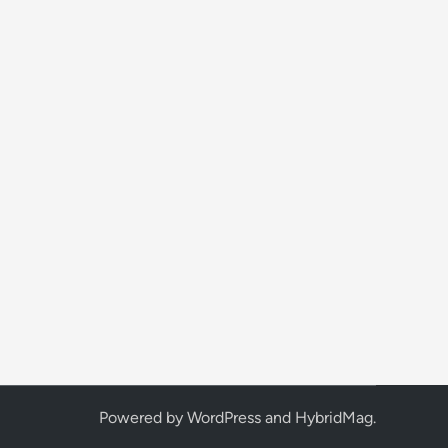
Powered by
WordPress
and
HybridMag
.