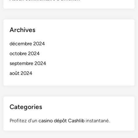
l
e
y
r
Archives
i
e
décembre 2024
u
octobre 2024
x
septembre 2024
août 2024
Categories
Profitez d’un
casino dépôt Cashlib
instantané.