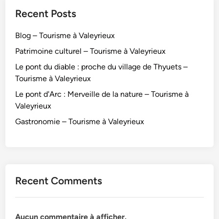
t
Recent Posts
r
i
Blog – Tourisme à Valeyrieux
c
e
Patrimoine culturel – Tourisme à Valeyrieux
s
Le pont du diable : proche du village de Thyuets –
u
Tourisme à Valeyrieux
r
Le pont d'Arc : Merveille de la nature – Tourisme à
T
Valeyrieux
o
u
Gastronomie – Tourisme à Valeyrieux
r
i
s
m
e
Recent Comments
à
V
a
Aucun commentaire à afficher.