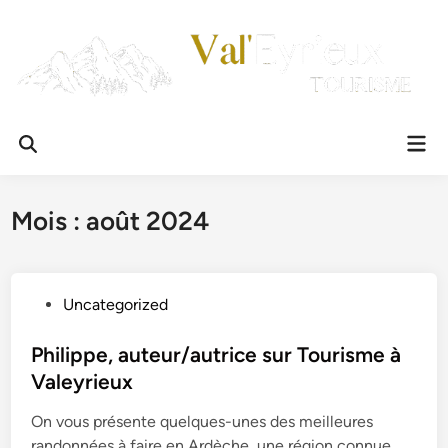
Skip
to
content
Mai
Men
Mois :
août 2024
P
Uncategorized
o
s
Philippe, auteur/autrice sur Tourisme à
t
Valeyrieux
e
On vous présente quelques-unes des meilleures
d
randonnées à faire en Ardèche, une région connue
i