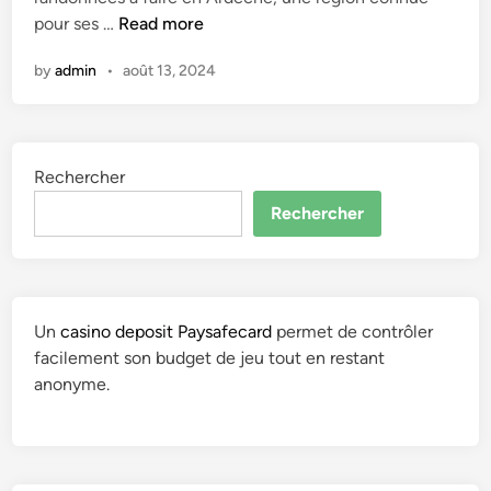
P
pour ses …
Read more
n
h
by
admin
•
août 13, 2024
i
l
i
p
Rechercher
p
e
Rechercher
,
a
u
t
Un
casino deposit Paysafecard
permet de contrôler
e
facilement son budget de jeu tout en restant
u
anonyme.
r
/
a
u