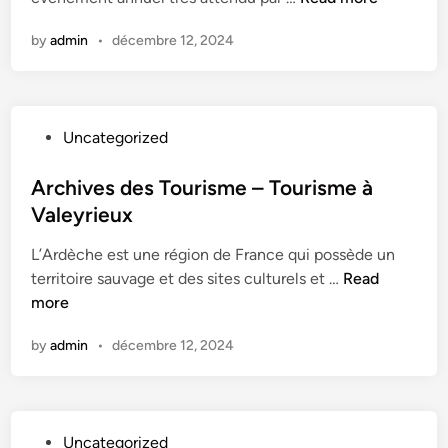
o
n
by
admin
•
décembre 12, 2024
u
r
i
s
P
Uncategorized
m
o
e
s
Archives des Tourisme – Tourisme à
e
t
Valeyrieux
t
e
a
L’Ardèche est une région de France qui possède un
d
c
A
territoire sauvage et des sites culturels et …
Read
i
t
r
more
n
i
c
v
by
admin
•
décembre 12, 2024
h
i
i
t
v
é
e
s
P
Uncategorized
s