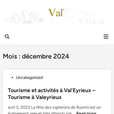
Skip
to
content
Mai
Men
Mois :
décembre 2024
P
Uncategorized
o
s
Tourisme et activités à Val'Eyrieux –
t
Tourisme à Valeyrieux
e
avril 5, 2023 La fête des vignerons de Ruoms est un
d
T
événement annuel très attendu par …
Read more
i