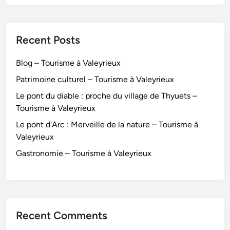
y
s
r
–
i
T
Recent Posts
e
o
u
u
Blog – Tourisme à Valeyrieux
x
r
Patrimoine culturel – Tourisme à Valeyrieux
i
Le pont du diable : proche du village de Thyuets –
s
Tourisme à Valeyrieux
m
e
Le pont d'Arc : Merveille de la nature – Tourisme à
à
Valeyrieux
V
Gastronomie – Tourisme à Valeyrieux
a
l
e
y
r
Recent Comments
i