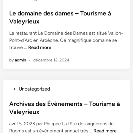
à
o
d
V
s
Le domaine des dames – Tourisme à
e
a
t
Valeyrieux
s
l
e
T
'
Le restaurant Le Domaine des Dames est situé Vallon-
d
o
E
Pont-d’Arc en Ardèche. Ce magnifique domaine se
i
u
y
L
trouve …
Read more
n
r
r
e
i
i
by
admin
•
décembre 12, 2024
d
s
e
o
m
u
m
e
x
a
–
–
P
Uncategorized
i
T
T
o
n
o
o
s
Archives des Évènements – Tourisme à
e
u
u
t
Valeyrieux
d
r
r
e
e
i
i
avril 5, 2023 par Philippe La fête des vignerons de
d
s
s
s
A
Ruoms est un événement annuel très …
Read more
i
d