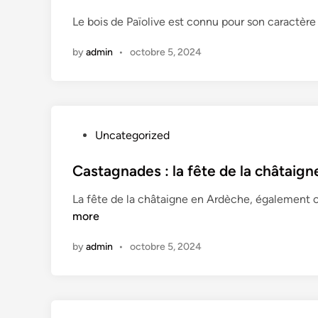
u
t
e
Le bois de Païolive est connu pour son caractère
x
e
c
d
o
by
admin
•
octobre 5, 2024
i
n
n
f
i
d
e
P
Uncategorized
n
o
t
s
Castagnades : la fête de la châtaign
i
t
La fête de la châtaigne en Ardèche, également 
a
e
more
l
d
i
i
by
admin
•
octobre 5, 2024
t
n
é
–
T