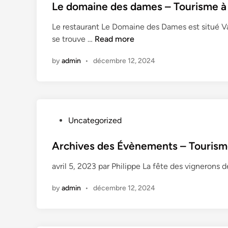
s
Le domaine des dames – Tourisme à
t
Le restaurant Le Domaine des Dames est situé 
e
L
se trouve …
Read more
d
e
i
by
admin
•
décembre 12, 2024
d
n
o
m
a
i
P
Uncategorized
n
o
e
s
Archives des Évènements – Tourism
d
t
e
avril 5, 2023 par Philippe La fête des vigneron
e
s
d
d
by
admin
•
décembre 12, 2024
i
a
n
m
e