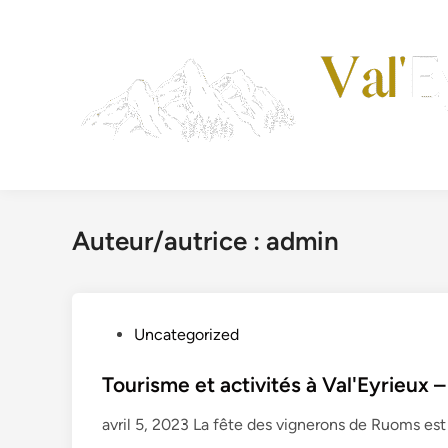
Skip
to
content
Auteur/autrice :
admin
P
Uncategorized
o
s
Tourisme et activités à Val'Eyrieux 
t
avril 5, 2023 La fête des vignerons de Ruoms es
e