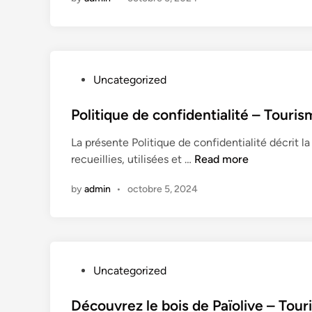
Q
n
u
–
x
T
o
u
P
Uncategorized
r
o
i
s
Politique de confidentialité – Touri
s
t
m
La présente Politique de confidentialité décrit l
e
e
P
recueillies, utilisées et …
Read more
d
à
o
i
V
by
admin
•
octobre 5, 2024
l
n
a
i
l
t
e
i
y
q
r
P
Uncategorized
u
i
o
e
e
s
Découvrez le bois de Païolive – Tour
d