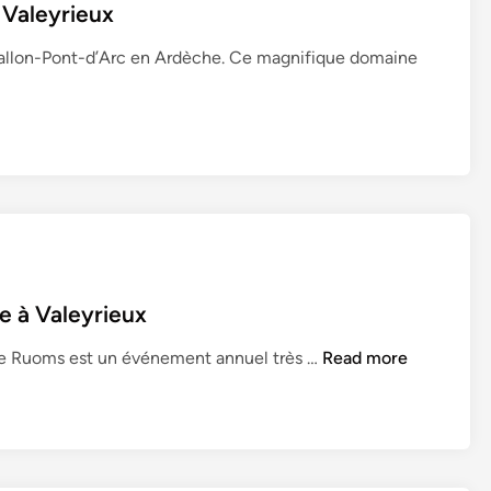
V
 Valeyrieux
s
a
T
Vallon-Pont-d’Arc en Ardèche. Ce magnifique domaine
l
o
'
u
E
r
y
i
r
s
i
m
e
e
u
–
x
T
–
o
e à Valeyrieux
T
u
o
A
s de Ruoms est un événement annuel très …
Read more
r
u
r
i
r
c
s
i
h
m
s
i
e
m
v