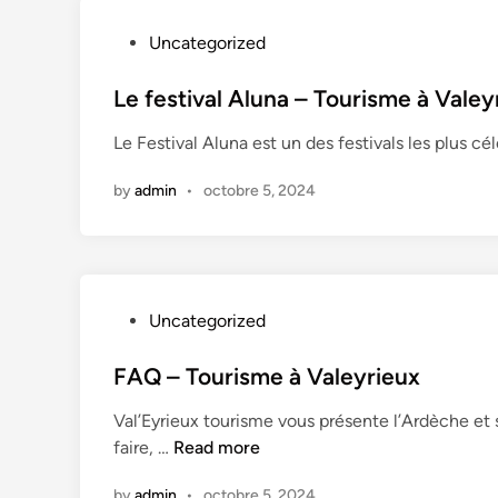
s
–
P
Uncategorized
T
o
o
s
Le festival Aluna – Tourisme à Valey
u
t
Le Festival Aluna est un des festivals les plus c
r
e
i
d
by
admin
•
octobre 5, 2024
s
i
m
n
e
à
V
P
Uncategorized
a
o
l
s
FAQ – Tourisme à Valeyrieux
e
t
y
Val’Eyrieux tourisme vous présente l’Ardèche et 
e
r
F
faire, …
Read more
d
i
A
i
e
by
admin
•
octobre 5, 2024