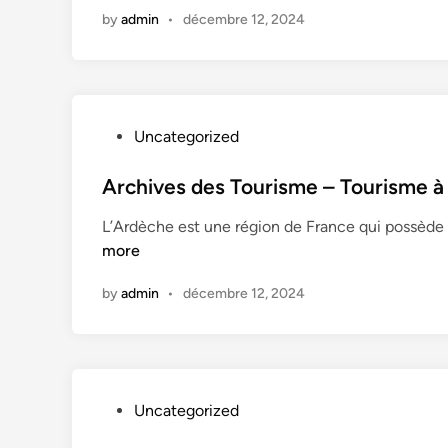
d
by
admin
•
décembre 12, 2024
i
n
P
Uncategorized
o
s
Archives des Tourisme – Tourisme à
t
L’Ardèche est une région de France qui possède u
e
more
d
i
by
admin
•
décembre 12, 2024
n
P
Uncategorized
o