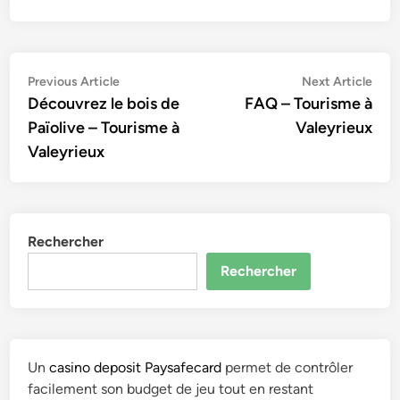
Navigation
Previous
Nex
Previous Article
Next Article
article:
artic
Découvrez le bois de
FAQ – Tourisme à
de
Païolive – Tourisme à
Valeyrieux
l’article
Valeyrieux
Rechercher
Rechercher
Un
casino deposit Paysafecard
permet de contrôler
facilement son budget de jeu tout en restant