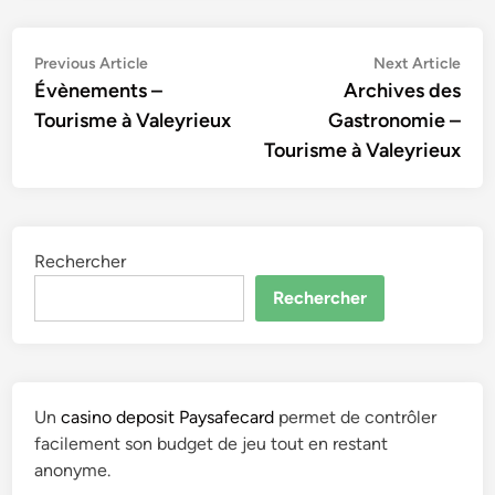
Navigation
Previous
Nex
Previous Article
Next Article
article:
artic
Évènements –
Archives des
de
Tourisme à Valeyrieux
Gastronomie –
l’article
Tourisme à Valeyrieux
Rechercher
Rechercher
Un
casino deposit Paysafecard
permet de contrôler
facilement son budget de jeu tout en restant
anonyme.